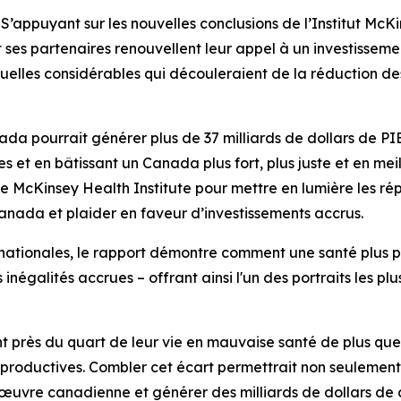
puyant sur les nouvelles conclusions de l’Institut McKi
 ses partenaires renouvellent leur appel à un investissem
uelles considérables qui découleraient de la réduction d
ada pourrait générer plus de 37 milliards de dollars de PI
s et en bâtissant un Canada plus fort, plus juste et en me
le McKinsey Health Institute pour mettre en lumière les r
nada et plaider en faveur d’investissements accrus.
ationales, le rapport démontre comment une santé plus pr
inégalités accrues – offrant ainsi l'un des portraits les plu
t près du quart de leur vie en mauvaise santé de plus que
 productives. Combler cet écart permettrait non seulement 
’œuvre canadienne et générer des milliards de dollars de 