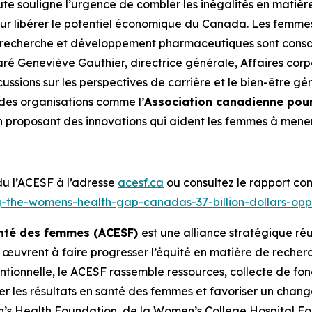
te souligne l’urgence de combler les inégalités en matiè
pour libérer le potentiel économique du Canada. Les femmes
recherche et développement pharmaceutiques sont consacr
éclaré Geneviève Gauthier, directrice générale, Affaires 
ussions sur les perspectives de carrière et le bien-être 
 des organisations comme l’
Association canadienne pour
 en proposant des innovations qui aident les femmes à mener
 du l’ACESF à l’adresse
acesf.ca
ou consultez le rapport co
g-the-womens-health-gap-canadas-37-billion-dollars-opp
santé des femmes (ACESF)
est une alliance stratégique réu
 œuvrent à faire progresser l’équité en matière de recher
ntionnelle, le ACESF rassemble ressources, collecte de fo
er les résultats en santé des femmes et favoriser un cha
’s Health Foundation, de la Women’s College Hospital Fo