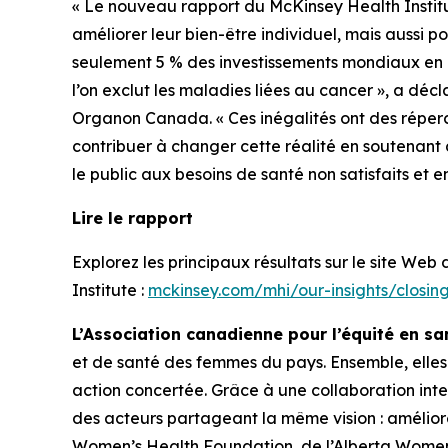
« Le nouveau rapport du McKinsey Health Institu
améliorer leur bien-être individuel, mais aussi 
seulement 5 % des investissements mondiaux en 
l’on exclut les maladies liées au cancer », a d
Organon Canada. « Ces inégalités ont des réperc
contribuer à changer cette réalité en soutenant
le public aux besoins de santé non satisfaits et
Lire le rapport
Explorez les principaux résultats sur le site Web
Institute :
mckinsey.com/mhi/our-insights/closin
L’Association canadienne pour l’équité en 
et de santé des femmes du pays. Ensemble, elles
action concertée. Grâce à une collaboration inte
des acteurs partageant la même vision : amélior
Women’s Health Foundation, de l’Alberta Women