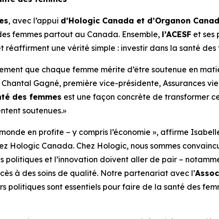
es
, avec l’appui
d’Hologic Canada et d’Organon Cana
er des femmes partout au Canada. Ensemble,
l’ACESF
et ses
et réaffirment une vérité simple : investir dans la santé de
mement que chaque femme mérite d’être soutenue en matiè
e Chantal Gagné, première vice-présidente, Assurances vie 
anté des femmes
est une façon concrète de transformer ce
entent soutenues.»
monde en profite – y compris l’économie », affirme Isabelle 
ez Hologic Canada. Chez Hologic, nous sommes convaincus
es politiques et l’innovation doivent aller de pair – notam
cès à des soins de qualité. Notre partenariat avec l’
Assoc
s politiques sont essentiels pour faire de la santé des fe