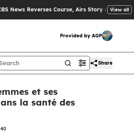
verses Course, Airs Story on 9/11 Families Su
View all
Provided by AGP
Share
femmes et ses
ans la santé des
040