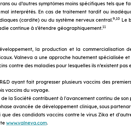
grans
ou d’autres symptômes moins spécifiques tels que fat
mal interprétés. En cas de traitement tardif ou inadéqua
9,10
ardiaques (cardite) ou du système nerveux central.
Le b
11
adie continue à s’étendre géographiquement.
développement, la production et la commercialisation d
caux. Valneva a une approche hautement spécialisée et cib
 contre des maladies pour lesquelles ils n’existent pas e
&D ayant fait progresser plusieurs vaccins des premiers 
is vaccins du voyage.
 de la Société contribuent à l'avancement continu de son p
hase avancée de développement clinique, sous partenariat
 que des candidats vaccins contre le virus Zika et d'aut
ite
www.valneva.com
.