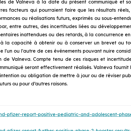
lles de Valneva à la date du présent communiqué et son
res facteurs qui pourraient faire que les résultats réels,
rmances ou réalisations futurs, exprimés ou sous-entendus
ar, entre autres, des incertitudes liées au développement
mentaires inattendues ou des retards, à la concurrence en
à la capacité à obtenir ou à conserver un brevet ou tout
de l'un ou l'autre de ces événements pouvant nuire considér
on de Valneva. Compte tenu de ces risques et incertitud
ommuniqué seront effectivement réalisés. Valneva fourni
 intention ou obligation de mettre à jour ou de réviser pu
uturs ou pour d’autres raisons.
d-pfizer-report-positive-pediatric-and-adolescent-phase
d-pfizer-report-further-positive-phase-2-booster-result