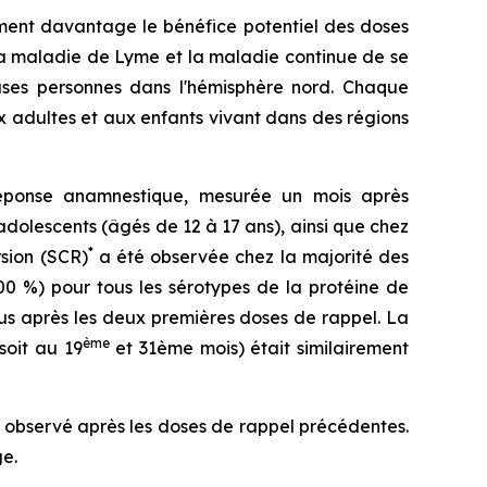
rment davantage le bénéfice potentiel des doses
la maladie de Lyme et la maladie continue de se
euses personnes dans l'hémisphère nord. Chaque
ux adultes et aux enfants vivant dans des régions
éponse anamnestique, mesurée un mois après
 adolescents (âgés de 12 à 17 ans), ainsi que chez
*
rsion (SCR)
a été observée chez la majorité des
00 %) pour tous les sérotypes de la protéine de
us après les deux premières doses de rappel. La
ème
soit au 19
et 31ème mois) était similairement
i observé après les doses de rappel précédentes.
e.