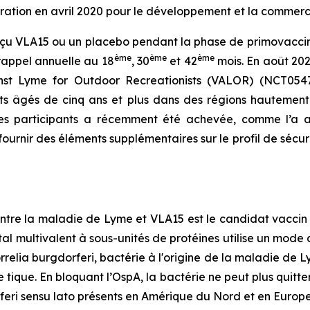
oration en avril 2020 pour le développement et la commerc
reçu VLA15 ou un placebo pendant la phase de primovaccin
ème
ème
ème
 rappel annuelle au 18
, 30
et 42
mois. En août 2022
t Lyme for Outdoor Recreationists (VALOR) (NCT05477524
nts âgés de cinq ans et plus dans des régions hauteme
les participants a récemment été achevée, comme l’a an
ournir des éléments supplémentaires sur le profil de sécur
ontre la maladie de Lyme et VLA15 est le candidat vaccin
l multivalent à sous-unités de protéines utilise un mode d’
relia burgdorferi, bactérie à l'origine de la maladie de L
tique. En bloquant l’OspA, la bactérie ne peut plus quitte
feri sensu lato présents en Amérique du Nord et en Europe