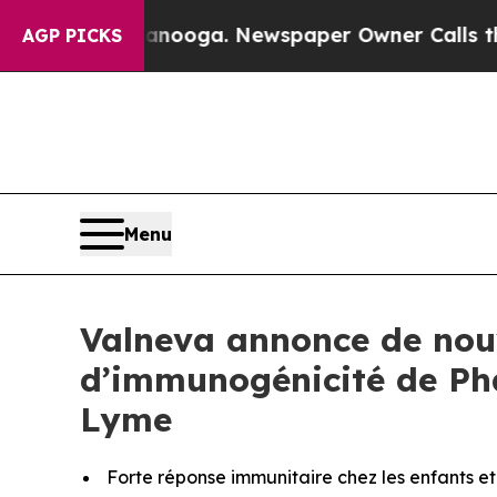
ttanooga. Newspaper Owner Calls the People Abr
AGP PICKS
Menu
Valneva annonce de nouv
d’immunogénicité de Pha
Lyme
Forte réponse immunitaire chez les enfants et