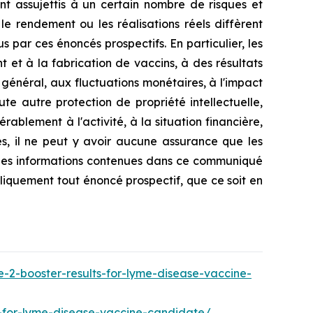
t assujettis à un certain nombre de risques et
 le rendement ou les réalisations réels diffèrent
 par ces énoncés prospectifs. En particulier, les
 et à la fabrication de vaccins, à des résultats
 général, aux fluctuations monétaires, à l'impact
e autre protection de propriété intellectuelle,
ablement à l'activité, à la situation financière,
es, il ne peut y avoir aucune assurance que les
t les informations contenues dans ce communiqué
bliquement tout énoncé prospectif, que ce soit en
-2-booster-results-for-lyme-disease-vaccine-
s-for-lyme-disease-vaccine-candidate/