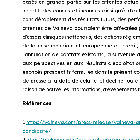
basés en grande partie sur les attentes actue
incertitudes connus et inconnus ainsi qu'à d'aut
considérablement des résultats futurs, des perfo
attentes de Valneva pourraient être affectées p
d'essais cliniques inattendus, des actions régle
de la crise mondiale et européenne du crédit, 
l'annulation de contrats existants, la survenue 
aux perspectives et aux résultats d'exploitati
énoncés prospectifs formulés dans le présent c
de presse à la date de celui-ci et décline toute
raison de nouvelles informations, d'événements f
Références
1
https://valneva.com/press-release/valneva-an
candidate/
2
https://valneva.com/press-release/valneva-an