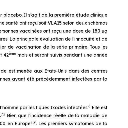
placebo. Il s’agit de la première étude clinique
ne santé ont reçu soit VLA15 selon deux schémas
personnes vaccinées ont reçu une dose de 180 µg
s. La principale évaluation de l'innocuité et de
er de vaccination de la série primaire. Tous les
ème
t 42
mois et seront suivis pendant une année
tude est menée aux Etats-Unis dans des centres
sonnes ayant été précédemment infectées par la
6
l’homme par les tiques Ixodes infectées.
Elle est
7,8
.
Bien que l'incidence réelle de la maladie de
8,9
000 en Europe
. Les premiers symptômes de la