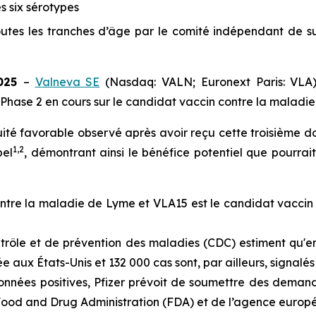
 six sérotypes
utes les tranches d’âge par le comité indépendant de s
2025
–
Valneva SE
(Nasdaq: VALN; Euronext Paris: VLA)
 Phase 2 en cours sur le candidat vaccin contre la maladi
cuité favorable observé après avoir reçu cette troisième d
1
,
2
pel
, démontrant ainsi le bénéfice potentiel que pourra
ontre la maladie de Lyme et VLA15 est le candidat vaccin
ntrôle et de prévention des maladies (CDC) estiment qu'e
 aux États-Unis et 132 000 cas sont, par ailleurs, signal
onnées positives, Pfizer prévoit de soumettre des demand
ood and Drug Administration (FDA) et de l’agence euro