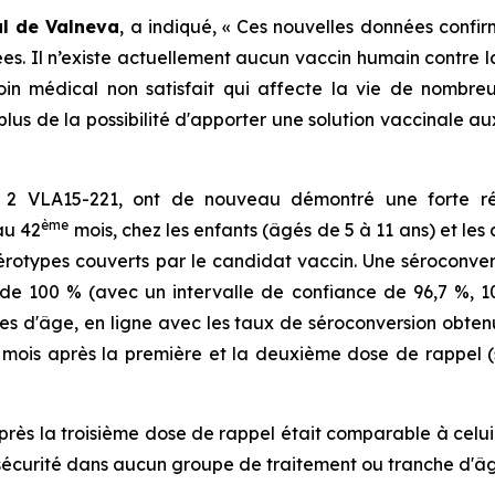
al de Valneva
, a indiqué, « Ces nouvelles données confi
es. Il n’existe actuellement aucun vaccin humain contre 
oin médical non satisfait qui affecte la vie de nombr
lus de la possibilité d'apporter une solution vaccinale a
e 2 VLA15-221, ont de nouveau démontré une forte r
ème
au 42
mois, chez les enfants (âgés de 5 à 11 ans) et les
 sérotypes couverts par le candidat vaccin. Une séroconve
 de 100 % (avec un intervalle de confiance de 96,7 %, 1
es d'âge, en ligne avec les taux de séroconversion obten
 mois après la première et la deuxième dose de rappel (
après la troisième dose de rappel était comparable à celu
sécurité dans aucun groupe de traitement ou tranche d'âg