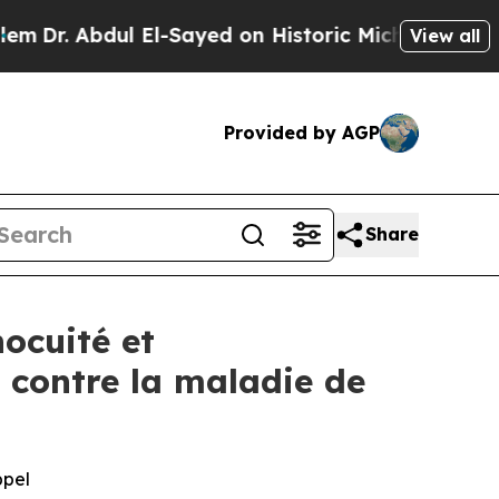
 El-Sayed on Historic Michigan Win: “People Are S
View all
Provided by AGP
Share
ocuité et
 contre la maladie de
ppel