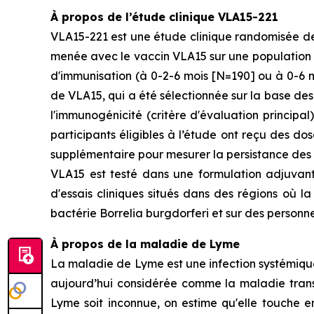
À propos de l’étude clinique VLA15-221
VLA15-221 est une étude clinique randomisée de 
menée avec le vaccin VLA15 sur une population p
d'immunisation (à 0-2-6 mois [N=190] ou à 0-6 m
de VLA15, qui a été sélectionnée sur la base de
l'immunogénicité (critère d'évaluation principa
participants éligibles à l’étude ont reçu des 
supplémentaire pour mesurer la persistance des 
VLA15 est testé dans une formulation adjuvant
d'essais cliniques situés dans des régions où
bactérie
Borrelia burgdorferi
et sur des personn
À propos de la maladie de Lyme
La maladie de Lyme est une infection systémiqu
aujourd’hui considérée comme la maladie trans
Lyme soit inconnue, on estime qu'elle touche 