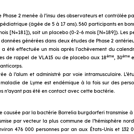
Phase 2 menée à l’insu des observateurs et contrôlée par 
édiatrique (âgée de 5 à 17 ans). 560 participants en bon
ois [N=181]), soit un placebo (0-2-6 mois [N=189]). Les 
s données générées dans deux études de Phase 2 antérieure
l) a été effectuée un mois après l'achèvement du calendri
ème
ème
doses de rappel de VLA15 ou de placebo aux 18
, 30
e
anticorps.
ée à l’alum et administré par voie intramusculaire. L’é
 la maladie de Lyme est endémique à la fois sur des per
es n’ayant pas été en contact avec cette bactérie.
e causée par la bactérie
Borrelia burgdorferi
transmise à 
mise par vecteur la plus commune de l’hémisphère nord
environ 476 000 personnes par an aux États-Unis et 132 